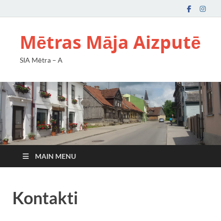
Mētras Māja Aizputē
SIA Mētra – A
MAIN MENU
Kontakti