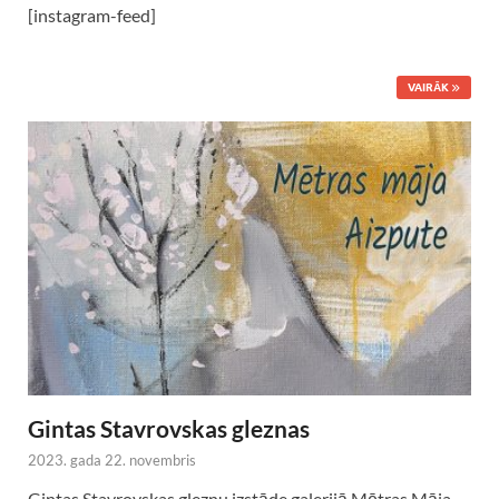
[instagram-feed]
VAIRĀK
Gintas Stavrovskas gleznas
2023. gada 22. novembris
Gintas Stavrovskas gleznu izstāde galerijā Mētras Māja.