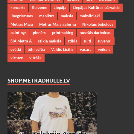
koncerts
Kurzeme
Liepāja
Liepājas Kultūras pārvalde
linogriezums
manikīrs
māksla
mākslinieki
Mētras Māja
Mētras Māja galerija
Nikolajs Sokolovs
paintings
plenērs
printmaking
radošās darbnīcas
SIA Mētra A
stikla māksla
stikls
suiti
suvenīri
svētki
tēlniecība
Valdis Līcītis
vasara
veikals
virtuve
vitrāža
SHOP.METRADRULLE.LV