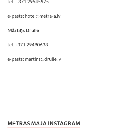
tel. +371 29545975
e-pasts; hotel@metra-a.lv
Mārtiņš Drulle
tel. +371 29490633
e-pasts: martins@drulle.lv
MĒTRAS MĀJA INSTAGRAM