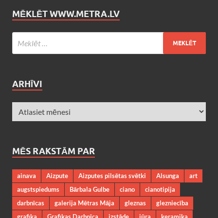
MĒKLĒT WWW.METRA.LV
ARHĪVI
MĒS RAKSTĀM PAR
ainava
Aizpute
Aizputes pilsētas svētki
Alsunga
art
augstspiedums
Bārbala Gulbe
ciano
cianotipija
darbnīcas
galerija Mētras Māja
gleznas
glezniecība
grafika
Grafikas Darbnīca
izstāde
jūra
keramika