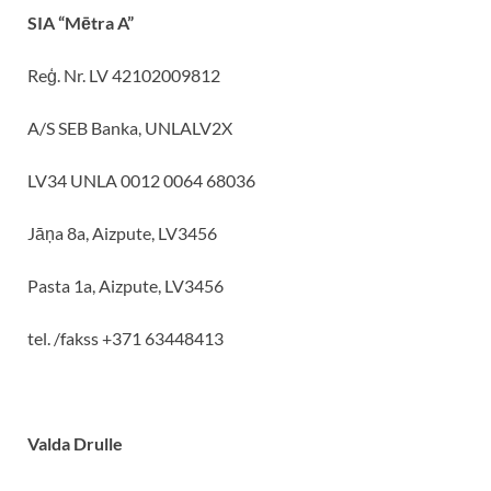
SIA “Mētra A”
Reģ. Nr. LV 42102009812
A/S SEB Banka, UNLALV2X
LV34 UNLA 0012 0064 68036
Jāņa 8a, Aizpute, LV3456
Pasta 1a, Aizpute, LV3456
tel. /fakss +371 63448413
Valda Drulle