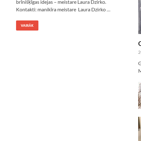
brīnišķīgas idejas – meistare Laura Dzirko.
Kontakti: manikīra meistare Laura Dzirko …
VAIRĀK
2
G
M