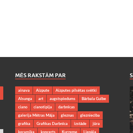
MĒS RAKSTĀM PAR
ainava
Aizpute
Aizputes pilsētas svētki
Alsunga
art
augstspiedums
Bārbala Gulbe
ciano
cianotipija
darbnīcas
galerija Mētras Māja
gleznas
glezniecība
grafika
Grafikas Darbnīca
izstāde
jūra
keramika
koncerts
Kurzeme
Liepāja