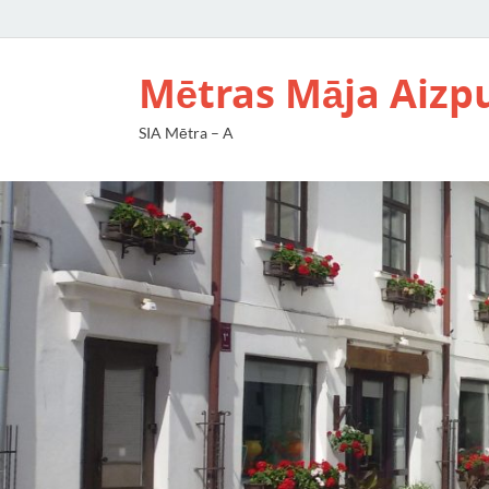
Mētras Māja Aizp
SIA Mētra – A