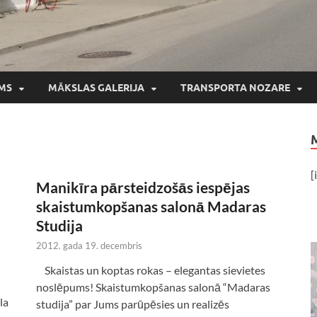
MS
MĀKSLAS GALERIJA
TRANSPORTA NOZARE
[
Manikīra pārsteidzošās iespējas
skaistumkopšanas salonā Madaras
Studija
2012. gada 19. decembris
Skaistas un koptas rokas – elegantas sievietes
noslēpums! Skaistumkopšanas salonā “Madaras
la
studija” par Jums parūpēsies un realizēs