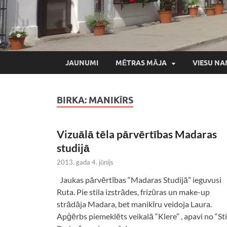
JAUNUMI
MĒTRAS MĀJA
VIESU NA
BIRKA:
MANIKĪRS
Vizuālā tēla pārvērtības Madaras
studijā
2013. gada 4. jūnijs
Jaukas pārvērtības “Madaras Studijā” ieguvusi
Ruta. Pie stila izstrādes, frizūras un make-up
strādāja Madara, bet manikīru veidoja Laura.
Apģērbs piemeklēts veikalā “Klere” , apavi no “Sti