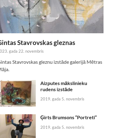
Gintas Stavrovskas gleznas
023. gada 22. novembris
intas Stavrovskas gleznu izstāde galerijā Mētras
āja.
Aizputes mākslinieku
rudens izstāde
2019. gada 5. novembris
Ģirts Brumsons “Portreti”
2019. gada 5. novembris