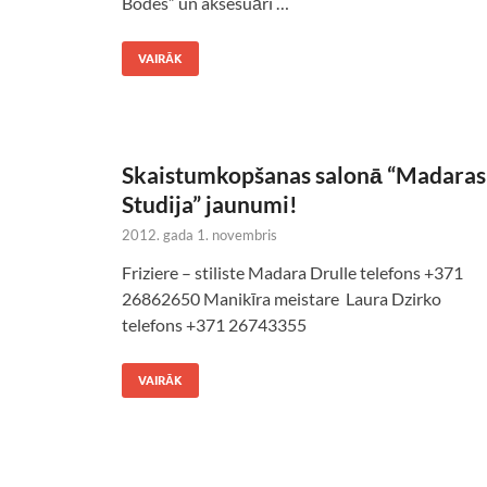
Bodes” un aksesuāri …
VAIRĀK
Skaistumkopšanas salonā “Madaras
Studija” jaunumi!
2012. gada 1. novembris
Friziere – stiliste Madara Drulle telefons +371
26862650 Manikīra meistare Laura Dzirko
telefons +371 26743355
VAIRĀK