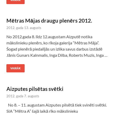
VAIRĀK
Mētras Mājas draugu plenērs 2012.
2012. gada 13. augusts
No 2012.gada 8. līdz 12.augustam Aizputē notika
mākslinieku plenērs, ko rīkoja galerija “Mētras Māja”.
Šogad plenērā piedalījās un izlika savus darbus izstādē
Jānis Gunars Kalnmalis, Inga Dilba, Roberts Muzis, Inga …
VAIRĀK
Aizputes pilsētas svētki
2012. gada 7. augusts
No 8. – 11. augustam Aizputes pilsētā tiek svinēti svētki.
SIA “Mētra A” šajā laikā rīko mākslinieku