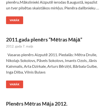
plenēru.Mākslinieki Aizputē ierodas 8.augustā, iepazīst
un tver pilsētas skaistākos mirkļus. Plenēra dalībnieku …
VAIRĀK
2011.gada plenērs “Mētras Mājā”
2012. gada 7. maijs
Vasaras plenērs Aizputē 2011. Piedalās: Mētra Drulle,
Nikolajs Sokolovs, Pāvels Sokolovs, Imants Ozols, Jānis
Kalnmalis, Arta Dzirkale, Arturs Bērziņš, Bārbala Gulbe,
Inga Dilba, Vilnis Bulavs
VAIRĀK
Plenērs Mētras Māja 2012.