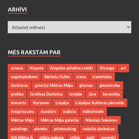
ARHĪVI
MĒS RAKSTĀM PAR
ainava
Aizpute
Aizputes pilsētas svētki
Alsunga
art
augstspiedums
Bārbala Gulbe
ciano
cianotipija
darbnīcas
galerija Mētras Māja
gleznas
glezniecība
grafika
Grafikas Darbnīca
izstāde
jūra
keramika
koncerts
Kurzeme
Liepāja
Liepājas Kultūras pārvalde
linogriezums
manikīrs
māksla
mākslinieki
Mētras Māja
Mētras Māja galerija
Nikolajs Sokolovs
paintings
plenērs
printmaking
radošās darbnīcas
SIA Mētra A
stikla māksla
stikls
suiti
suvenīri