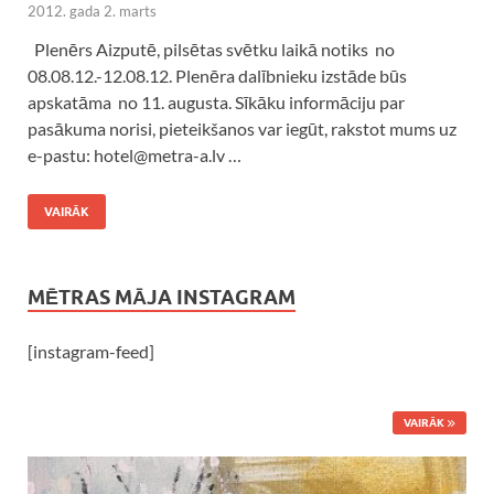
2012. gada 2. marts
Plenērs Aizputē, pilsētas svētku laikā notiks no
08.08.12.-12.08.12. Plenēra dalībnieku izstāde būs
apskatāma no 11. augusta. Sīkāku informāciju par
pasākuma norisi, pieteikšanos var iegūt, rakstot mums uz
e-pastu: hotel@metra-a.lv …
VAIRĀK
MĒTRAS MĀJA INSTAGRAM
[instagram-feed]
VAIRĀK