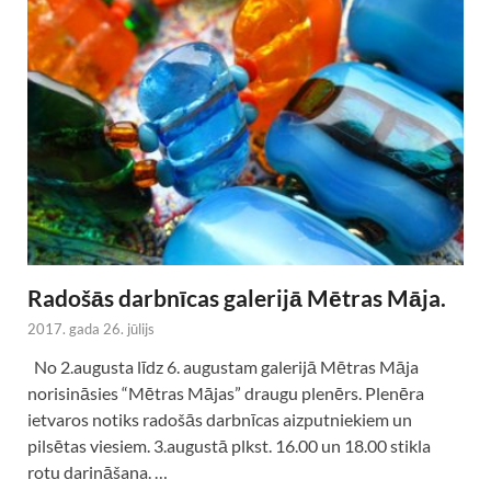
Radošās darbnīcas galerijā Mētras Māja.
2017. gada 26. jūlijs
No 2.augusta līdz 6. augustam galerijā Mētras Māja
norisināsies “Mētras Mājas” draugu plenērs. Plenēra
ietvaros notiks radošās darbnīcas aizputniekiem un
pilsētas viesiem. 3.augustā plkst. 16.00 un 18.00 stikla
rotu darināšana. …