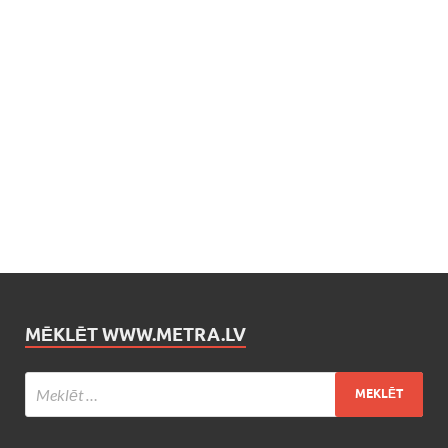
MĒKLĒT WWW.METRA.LV