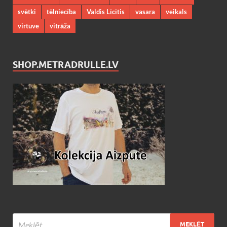
svētki
tēlniecība
Valdis Līcītis
vasara
veikals
virtuve
vitrāža
SHOP.METRADRULLE.LV