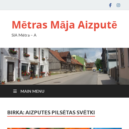
Mētras Māja Aizputē
SIA Mētra – A
MAIN MENU
BIRKA:
AIZPUTES PILSĒTAS SVĒTKI