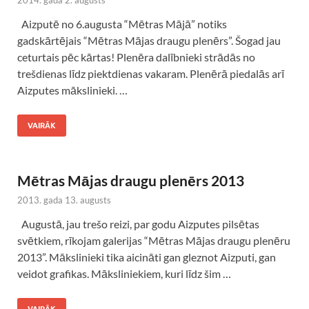
2014. gada 2. augusts
Aizputē no 6.augusta “Mētras Mājā” notiks
gadskārtējais “Mētras Mājas draugu plenērs”. Šogad jau
ceturtais pēc kārtas! Plenēra dalībnieki strādās no
trešdienas līdz piektdienas vakaram. Plenērā piedalās arī
Aizputes mākslinieki. …
VAIRĀK
Mētras Mājas draugu plenērs 2013
2013. gada 13. augusts
Augustā, jau trešo reizi, par godu Aizputes pilsētas
svētkiem, rīkojam galerijas “Mētras Mājas draugu plenēru
2013”. Mākslinieki tika aicināti gan gleznot Aizputi, gan
veidot grafikas. Māksliniekiem, kuri līdz šim …