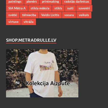
paintings
plenērs
printmaking
radošās darbnīcas
SIA Mētra A
stikla māksla
stikls
suiti
suvenīri
svētki
tēlniecība
Valdis Līcītis
vasara
veikals
virtuve
vitrāža
SHOP.METRADRULLE.LV