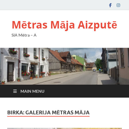
Mētras Māja Aizputē
SIA Mētra – A
MAIN MENU
BIRKA:
GALERIJA MĒTRAS MĀJA