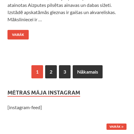
atainotas Aizputes pilsētas ainavas un dabas sižeti.
Izstādē apskatāmās gleznas ir gaišas un akvareliskas.
Māksliniecei ir …
VAIRĀK
1
2
3
Nākamais
MĒTRAS MĀJA INSTAGRAM
[instagram-feed]
VAIRĀK