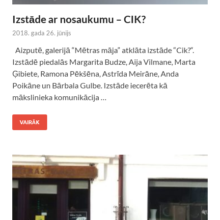
Izstāde ar nosaukumu – CIK?
2018. gada 26. jūnijs
Aizputē, galerijā “Mētras māja” atklāta izstāde “Cik?“.
Izstādē piedalās Margarita Budze, Aija Vilmane, Marta
Ģibiete, Ramona Pēkšēna, Astrīda Meirāne, Anda
Poikāne un Bārbala Gulbe. Izstāde iecerēta kā
mākslinieka komunikācija …
VAIRĀK