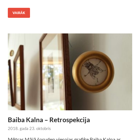
VAIRĀK
Baiba Kalna – Retrospekcija
2018. gada 23. oktobris
Mētras Mājā šoruden viesojas grafiķe Baiba Kalna ar