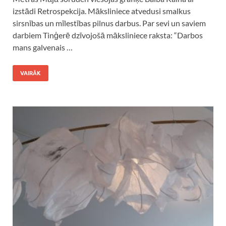
izstādi Retrospekcija. Māksliniece atvedusi smalkus
sirsnības un mīlestības pilnus darbus. Par sevi un saviem
darbiem Tinģerē dzīvojošā māksliniece raksta: “Darbos
mans galvenais …
VAIRĀK