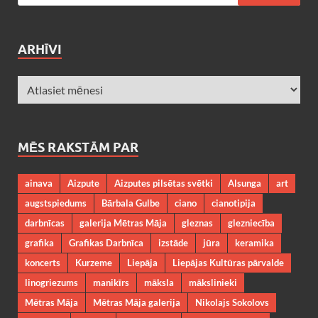
ARHĪVI
MĒS RAKSTĀM PAR
ainava
Aizpute
Aizputes pilsētas svētki
Alsunga
art
augstspiedums
Bārbala Gulbe
ciano
cianotipija
darbnīcas
galerija Mētras Māja
gleznas
glezniecība
grafika
Grafikas Darbnīca
izstāde
jūra
keramika
koncerts
Kurzeme
Liepāja
Liepājas Kultūras pārvalde
linogriezums
manikīrs
māksla
mākslinieki
Mētras Māja
Mētras Māja galerija
Nikolajs Sokolovs