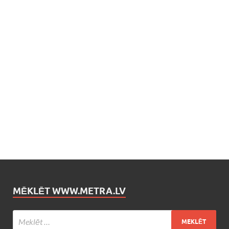
MĒKLĒT WWW.METRA.LV