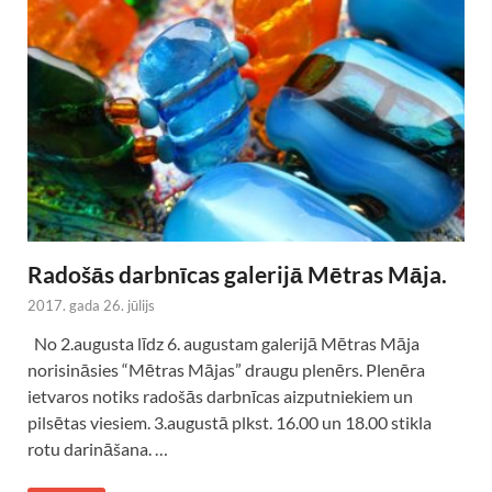
Radošās darbnīcas galerijā Mētras Māja.
2017. gada 26. jūlijs
No 2.augusta līdz 6. augustam galerijā Mētras Māja
norisināsies “Mētras Mājas” draugu plenērs. Plenēra
ietvaros notiks radošās darbnīcas aizputniekiem un
pilsētas viesiem. 3.augustā plkst. 16.00 un 18.00 stikla
rotu darināšana. …