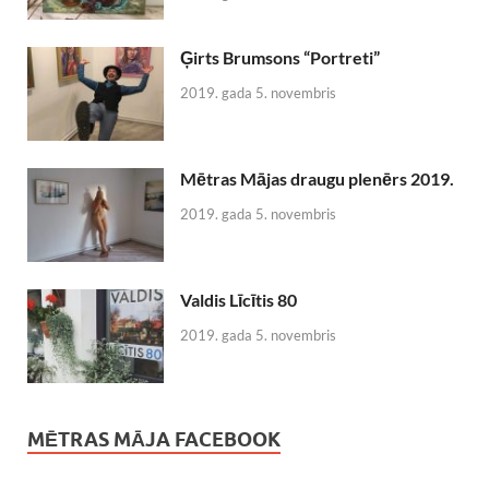
Ģirts Brumsons “Portreti”
2019. gada 5. novembris
Mētras Mājas draugu plenērs 2019.
2019. gada 5. novembris
Valdis Līcītis 80
2019. gada 5. novembris
MĒTRAS MĀJA FACEBOOK