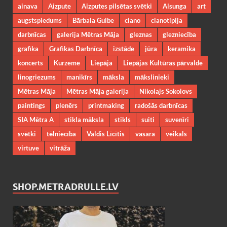
ainava
Aizpute
Aizputes pilsētas svētki
Alsunga
art
augstspiedums
Bārbala Gulbe
ciano
cianotipija
darbnīcas
galerija Mētras Māja
gleznas
glezniecība
grafika
Grafikas Darbnīca
izstāde
jūra
keramika
koncerts
Kurzeme
Liepāja
Liepājas Kultūras pārvalde
linogriezums
manikīrs
māksla
mākslinieki
Mētras Māja
Mētras Māja galerija
Nikolajs Sokolovs
paintings
plenērs
printmaking
radošās darbnīcas
SIA Mētra A
stikla māksla
stikls
suiti
suvenīri
svētki
tēlniecība
Valdis Līcītis
vasara
veikals
virtuve
vitrāža
SHOP.METRADRULLE.LV