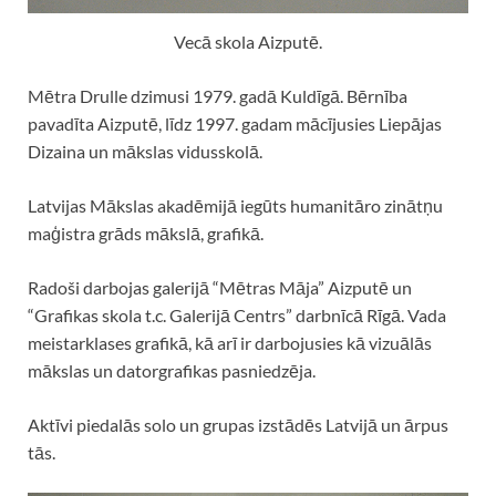
Vecā skola Aizputē.
Mētra Drulle dzimusi 1979. gadā Kuldīgā. Bērnība
pavadīta Aizputē, līdz 1997. gadam mācījusies Liepājas
Dizaina un mākslas vidusskolā.
Latvijas Mākslas akadēmijā iegūts humanitāro zinātņu
maģistra grāds mākslā, grafikā.
Radoši darbojas galerijā “Mētras Māja” Aizputē un
“Grafikas skola t.c. Galerijā Centrs” darbnīcā Rīgā. Vada
meistarklases grafikā, kā arī ir darbojusies kā vizuālās
mākslas un datorgrafikas pasniedzēja.
Aktīvi piedalās solo un grupas izstādēs Latvijā un ārpus
tās.