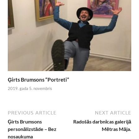
Ģirts Brumsons “Portreti”
2019. gada 5. novembris
PREVIOUS ARTICLE
NEXT ARTICLE
Ģirts Brumsons
Radošās darbnīcas galerijā
personālizstāde – Bez
Mētras Māja.
nosaukuma