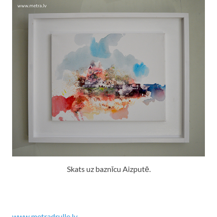
Skats uz baznīcu Aizputē.
www.metradrulle.lv