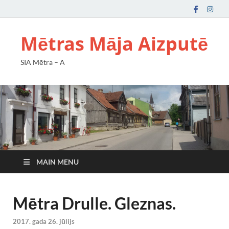
Mētras Māja Aizputē
SIA Mētra – A
MAIN MENU
Mētra Drulle. Gleznas.
2017. gada 26. jūlijs