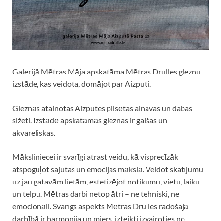
Galerijā Mētras Māja apskatāma Mētras Drulles gleznu
izstāde, kas veidota, domājot par Aizputi.
Gleznās atainotas Aizputes pilsētas ainavas un dabas
sižeti. Izstādē apskatāmās gleznas ir gaišas un
akvareliskas.
Māksliniecei ir svarīgi atrast veidu, kā visprecīzāk
atspoguļot sajūtas un emocijas mākslā. Veidot skatījumu
uz jau gatavām lietām, estetizējot notikumu, vietu, laiku
un telpu. Mētras darbi netop ātri – ne tehniski, ne
emocionāli. Svarīgs aspekts Mētras Drulles radošajā
darbībā ir harmonija un miers, izteikti izvairoties no