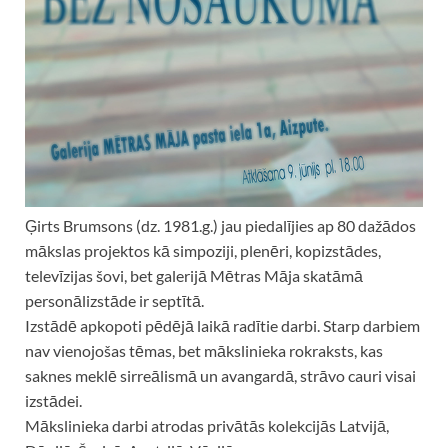
Ģirts Brumsons (dz. 1981.g.) jau piedalījies ap 80 dažādos
mākslas projektos kā simpoziji, plenēri, kopizstādes,
televīzijas šovi, bet galerijā Mētras Māja skatāmā
personālizstāde ir septītā.
Izstādē apkopoti pēdējā laikā radītie darbi. Starp darbiem
nav vienojošas tēmas, bet mākslinieka rokraksts, kas
saknes meklē sirreālismā un avangardā, strāvo cauri visai
izstādei.
Mākslinieka darbi atrodas privātās kolekcijās Latvijā,