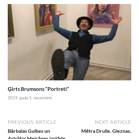
Ģirts Brumsons “Portreti”
2019. gada 5. novembris
PREVIOUS ARTICLE
NEXT ARTICLE
Bārbalas Gulbes un
Mētra Drulle. Gleznas.
Astrīdas Meirānes izstāde