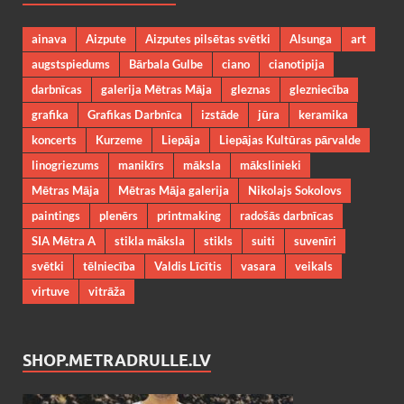
ainava
Aizpute
Aizputes pilsētas svētki
Alsunga
art
augstspiedums
Bārbala Gulbe
ciano
cianotipija
darbnīcas
galerija Mētras Māja
gleznas
glezniecība
grafika
Grafikas Darbnīca
izstāde
jūra
keramika
koncerts
Kurzeme
Liepāja
Liepājas Kultūras pārvalde
linogriezums
manikīrs
māksla
mākslinieki
Mētras Māja
Mētras Māja galerija
Nikolajs Sokolovs
paintings
plenērs
printmaking
radošās darbnīcas
SIA Mētra A
stikla māksla
stikls
suiti
suvenīri
svētki
tēlniecība
Valdis Līcītis
vasara
veikals
virtuve
vitrāža
SHOP.METRADRULLE.LV