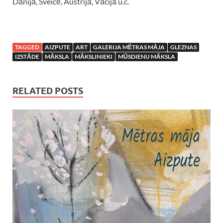
Dānijā, Šveicē, Austrijā, Vācijā u.c.
TAGGED
AIZPUTE
ART
GALERIJA MĒTRAS MĀJA
GLEZNAS
IZSTĀDE
MĀKSLA
MĀKSLINIEKI
MŪSDIENU MĀKSLA
RELATED POSTS