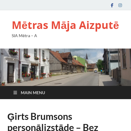
Mētras Māja Aizputē
SIA Mētra – A
MAIN MENU
Ģirts Brumsons
personālizstāde – Bez