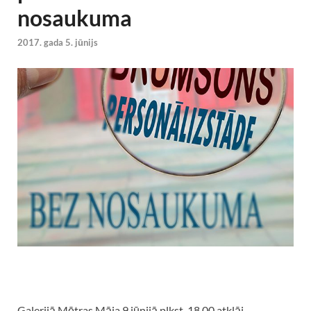
nosaukuma
2017. gada 5. jūnijs
Galerijā Mētras Māja 9.jūnijā plkst. 18.00 atklāj