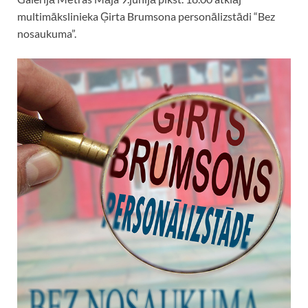
multimākslinieka Ģirta Brumsona personālizstādi “Bez
nosaukuma”.