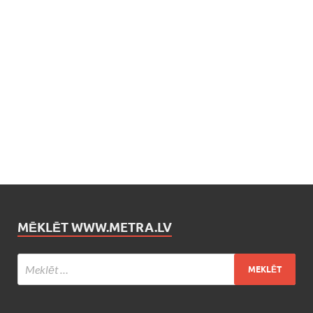
MĒKLĒT WWW.METRA.LV