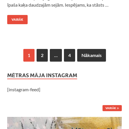
īpaša kaķa daudzajām sejām. Iespējams, ka stāsts …
VAIRĀK
1
2
…
4
Nākamais
MĒTRAS MĀJA INSTAGRAM
[instagram-feed]
VAIRĀK