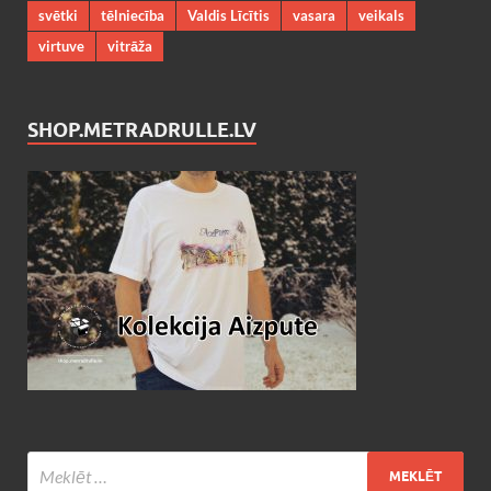
svētki
tēlniecība
Valdis Līcītis
vasara
veikals
virtuve
vitrāža
SHOP.METRADRULLE.LV