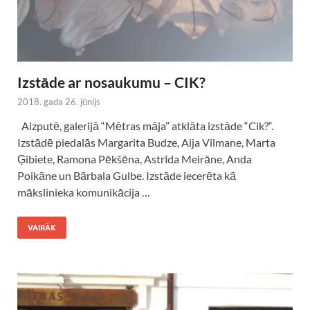
Izstāde ar nosaukumu – CIK?
2018. gada 26. jūnijs
Aizputē, galerijā “Mētras māja” atklāta izstāde “Cik?“.
Izstādē piedalās Margarita Budze, Aija Vilmane, Marta
Ģibiete, Ramona Pēkšēna, Astrīda Meirāne, Anda
Poikāne un Bārbala Gulbe. Izstāde iecerēta kā
mākslinieka komunikācija …
VAIRĀK