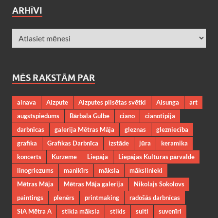
ARHĪVI
MĒS RAKSTĀM PAR
ainava
Aizpute
Aizputes pilsētas svētki
Alsunga
art
augstspiedums
Bārbala Gulbe
ciano
cianotipija
darbnīcas
galerija Mētras Māja
gleznas
glezniecība
grafika
Grafikas Darbnīca
izstāde
jūra
keramika
koncerts
Kurzeme
Liepāja
Liepājas Kultūras pārvalde
linogriezums
manikīrs
māksla
mākslinieki
Mētras Māja
Mētras Māja galerija
Nikolajs Sokolovs
paintings
plenērs
printmaking
radošās darbnīcas
SIA Mētra A
stikla māksla
stikls
suiti
suvenīri