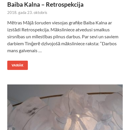
Baiba Kalna – Retrospekcija
2018. gada 23. oktobris
Mētras Mājā šoruden viesojas grafiķe Baiba Kalna ar
izstādi Retrospekcija. Māksliniece atvedusi smalkus
sirsnības un mīlestības pilnus darbus. Par sevi un saviem
darbiem Tinģerē dzīvojošā māksliniece raksta: “Darbos
mans galvenais …
VAIRĀK