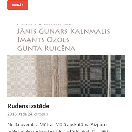
VAIRĀK
Rudens izstāde
2018. gada 24. oktobris
No 3.novembra Mētras Mājā apskatāma Aizputes
mākslinieku rudens izstāde. Izstādē piedalās : Ģirts