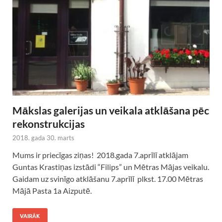
Mākslas galerijas un veikala atklāšana pēc
rekonstrukcijas
2018. gada 30. marts
Mums ir priecīgas ziņas! 2018.gada 7.aprīlī atklājam
Guntas Krastiņas izstādi “Filips” un Mētras Mājas veikalu.
Gaidam uz svinīgo atklāšanu 7.aprīlī plkst. 17.00 Mētras
Mājā Pasta 1a Aizputē.
VAIRĀK