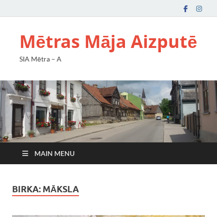
Mētras Māja Aizputē
SIA Mētra – A
MAIN MENU
BIRKA:
MĀKSLA