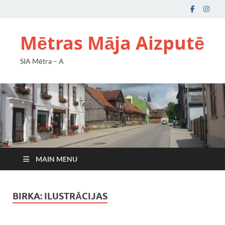
Mētras Māja Aizputē
SIA Mētra – A
MAIN MENU
BIRKA:
ILUSTRĀCIJAS