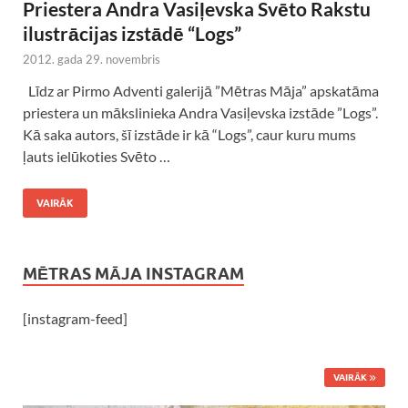
Priestera Andra Vasiļevska Svēto Rakstu
ilustrācijas izstādē “Logs”
2012. gada 29. novembris
Līdz ar Pirmo Adventi galerijā ”Mētras Māja” apskatāma
priestera un mākslinieka Andra Vasiļevska izstāde ”Logs”.
Kā saka autors, šī izstāde ir kā “Logs”, caur kuru mums
ļauts ielūkoties Svēto …
VAIRĀK
MĒTRAS MĀJA INSTAGRAM
[instagram-feed]
VAIRĀK