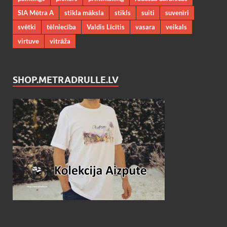
SIA Mētra A
stikla māksla
stikls
suiti
suvenīri
svētki
tēlniecība
Valdis Līcītis
vasara
veikals
virtuve
vitrāža
SHOP.METRADRULLE.LV