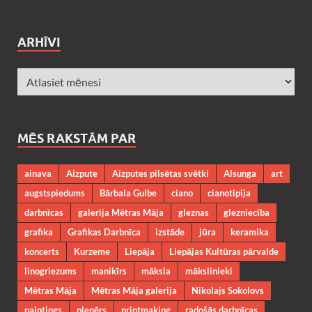
ARHĪVI
MĒS RAKSTĀM PAR
ainava
Aizpute
Aizputes pilsētas svētki
Alsunga
art
augstspiedums
Bārbala Gulbe
ciano
cianotipija
darbnīcas
galerija Mētras Māja
gleznas
glezniecība
grafika
Grafikas Darbnīca
izstāde
jūra
keramika
koncerts
Kurzeme
Liepāja
Liepājas Kultūras pārvalde
linogriezums
manikīrs
māksla
mākslinieki
Mētras Māja
Mētras Māja galerija
Nikolajs Sokolovs
paintings
plenērs
printmaking
radošās darbnīcas