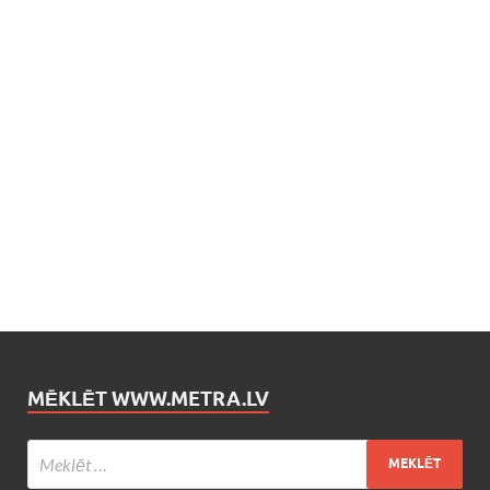
MĒKLĒT WWW.METRA.LV