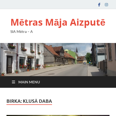
Mētras Māja Aizputē
SIA Mētra – A
MAIN MENU
BIRKA:
KLUSĀ DABA