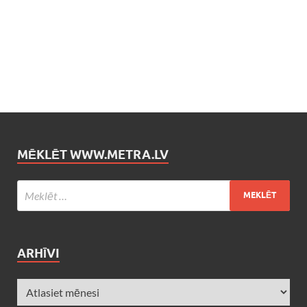
MĒKLĒT WWW.METRA.LV
ARHĪVI