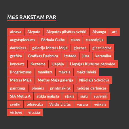
MĒS RAKSTĀM PAR
ainava
Aizpute
Aizputes pilsētas svētki
Alsunga
art
augstspiedums
Bārbala Gulbe
ciano
cianotipija
darbnīcas
galerija Mētras Māja
gleznas
glezniecība
grafika
Grafikas Darbnīca
izstāde
jūra
keramika
koncerts
Kurzeme
Liepāja
Liepājas Kultūras pārvalde
linogriezums
manikīrs
māksla
mākslinieki
Mētras Māja
Mētras Māja galerija
Nikolajs Sokolovs
paintings
plenērs
printmaking
radošās darbnīcas
SIA Mētra A
stikla māksla
stikls
suiti
suvenīri
svētki
tēlniecība
Valdis Līcītis
vasara
veikals
virtuve
vitrāža