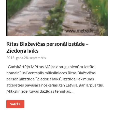
Ritas Blaževičas personālizstāde –
Ziedoņa laiks
2015. gada 28. septembris
Gadskārtējo Mētras Mājas draugu plenēra izstādi
nomainījusi Ventspils mākslinieces Ritas Blaževičas
personālizstāde “Ziedoņa laiks”. Izstāde liek mums
atcerēties pavasara noskaņas gan Latvijā, gan ārpus tās.
Māksliniecei tuvas dažādas tehnikas, …
VAIRĀK