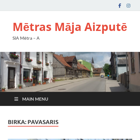
Mētras Māja Aizputē
SIA Mētra – A
MAIN MENU
BIRKA:
PAVASARIS