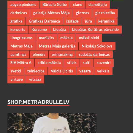
augstspiedums
Bārbala Gulbe
ciano
cianotipija
darbnīcas
galerija Mētras Māja
gleznas
glezniecība
grafika
Grafikas Darbnīca
izstāde
jūra
keramika
koncerts
Kurzeme
Liepāja
Liepājas Kultūras pārvalde
linogriezums
manikīrs
māksla
mākslinieki
Mētras Māja
Mētras Māja galerija
Nikolajs Sokolovs
paintings
plenērs
printmaking
radošās darbnīcas
SIA Mētra A
stikla māksla
stikls
suiti
suvenīri
svētki
tēlniecība
Valdis Līcītis
vasara
veikals
virtuve
vitrāža
SHOP.METRADRULLE.LV