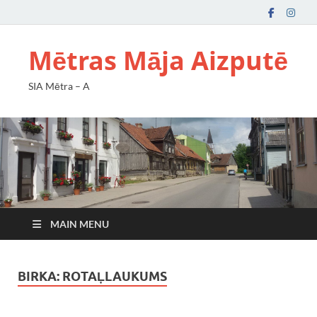
Mētras Māja Aizputē
SIA Mētra – A
MAIN MENU
BIRKA:
ROTAĻLAUKUMS