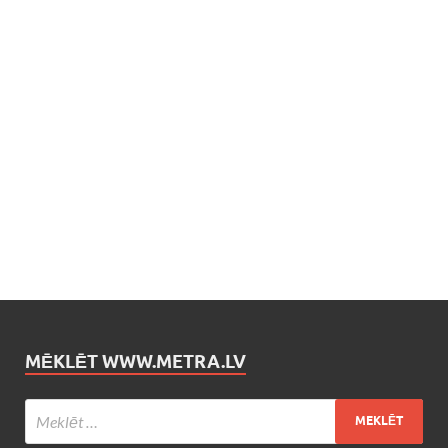
MĒKLĒT WWW.METRA.LV