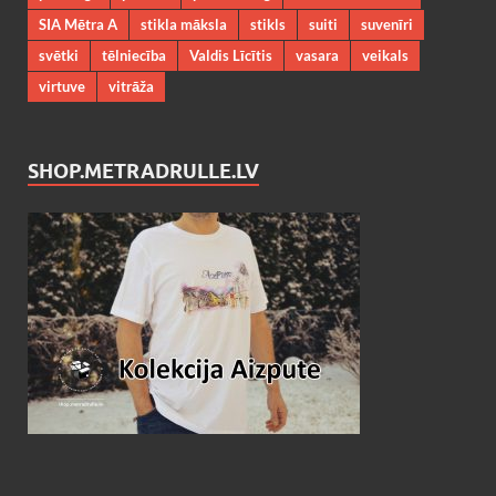
SIA Mētra A
stikla māksla
stikls
suiti
suvenīri
svētki
tēlniecība
Valdis Līcītis
vasara
veikals
virtuve
vitrāža
SHOP.METRADRULLE.LV