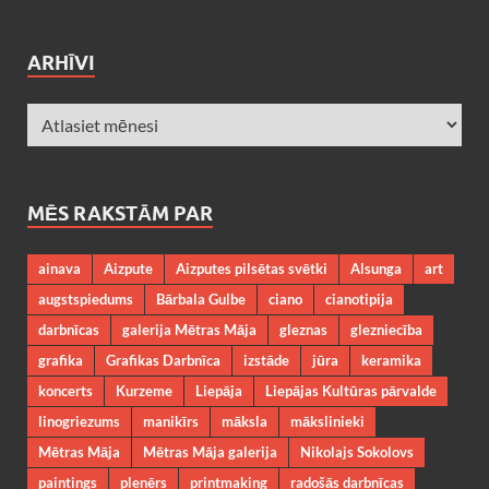
ARHĪVI
MĒS RAKSTĀM PAR
ainava
Aizpute
Aizputes pilsētas svētki
Alsunga
art
augstspiedums
Bārbala Gulbe
ciano
cianotipija
darbnīcas
galerija Mētras Māja
gleznas
glezniecība
grafika
Grafikas Darbnīca
izstāde
jūra
keramika
koncerts
Kurzeme
Liepāja
Liepājas Kultūras pārvalde
linogriezums
manikīrs
māksla
mākslinieki
Mētras Māja
Mētras Māja galerija
Nikolajs Sokolovs
paintings
plenērs
printmaking
radošās darbnīcas