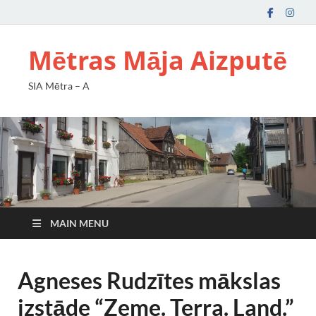
Mētras Māja Aizputē
SIA Mētra – A
MAIN MENU
Agneses Rudzītes mākslas
izstāde “Zeme. Terra. Land.”