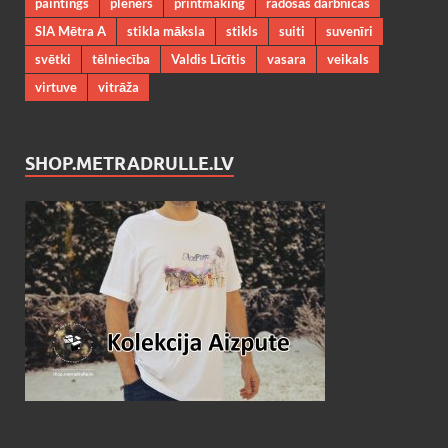
paintings
plenērs
printmaking
radošās darbnīcas
SIA Mētra A
stikla māksla
stikls
suiti
suvenīri
svētki
tēlniecība
Valdis Līcītis
vasara
veikals
virtuve
vitrāža
SHOP.METRADRULLE.LV