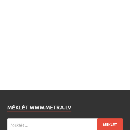
MĒKLĒT WWW.METRA.LV