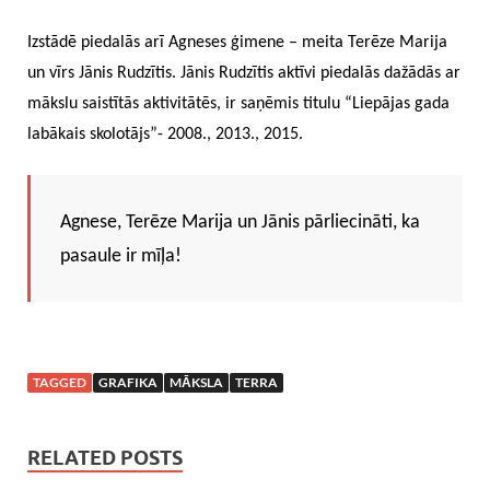
Izstādē piedalās arī Agneses ģimene – meita Terēze Marija
un vīrs Jānis Rudzītis. Jānis Rudzītis aktīvi piedalās dažādās ar
mākslu saistītās aktivitātēs, ir saņēmis titulu “Liepājas gada
labākais skolotājs”- 2008., 2013., 2015.
Agnese, Terēze Marija un Jānis pārliecināti, ka
pasaule ir mīļa!
TAGGED
GRAFIKA
MĀKSLA
TERRA
RELATED POSTS