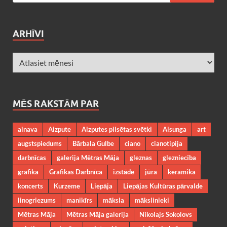
ARHĪVI
MĒS RAKSTĀM PAR
ainava
Aizpute
Aizputes pilsētas svētki
Alsunga
art
augstspiedums
Bārbala Gulbe
ciano
cianotipija
darbnīcas
galerija Mētras Māja
gleznas
glezniecība
grafika
Grafikas Darbnīca
izstāde
jūra
keramika
koncerts
Kurzeme
Liepāja
Liepājas Kultūras pārvalde
linogriezums
manikīrs
māksla
mākslinieki
Mētras Māja
Mētras Māja galerija
Nikolajs Sokolovs