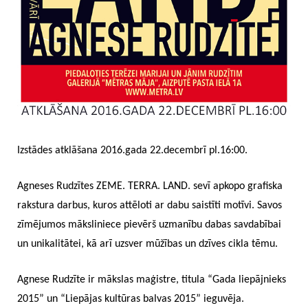
Izstādes atklāšana 2016.gada 22.decembrī pl.16:00.
Agneses Rudzītes ZEME. TERRA. LAND. sevī apkopo grafiska
rakstura darbus, kuros attēloti ar dabu saistīti motīvi. Savos
zīmējumos māksliniece pievērš uzmanību dabas savdabībai
un unikalitātei, kā arī uzsver mūžības un dzīves cikla tēmu.
Agnese Rudzīte ir mākslas maģistre, titula “Gada liepājnieks
2015” un “Liepājas kultūras balvas 2015” ieguvēja.