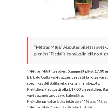
“Mētras Mājā” Aizputes pilsētas svētku
plenērs”.Piedalīsies mākslinieki no Aizp
“Mētras Mājā” trešdien,
5.augustā plkst.17.00 u
Bārbalu Gulbi varēs uztaisīt sev stikla rotas vai s
specifikas dēļ dalībnieku skaits ir ierobežots.
Piektdien,
7.augustā plkst.17.00 un sestdien, 8.
varēs uzmeistarot savu kalendāru.
Piektdienas vakarā tiks iekārtota “Mētras Mājas 
“Mētras Māju” būs mākslinieku tirdziņš.