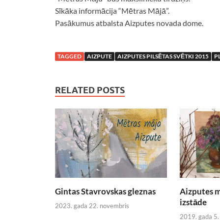
Sīkāka informācija “Mētras Mājā”.
Pasākumus atbalsta Aizputes novada dome.
TAGGED
AIZPUTE
AIZPUTES PILSĒTAS SVĒTKI 2015
P
RELATED POSTS
Gintas Stavrovskas gleznas
Aizputes m
izstāde
2023. gada 22. novembris
2019. gada 5.