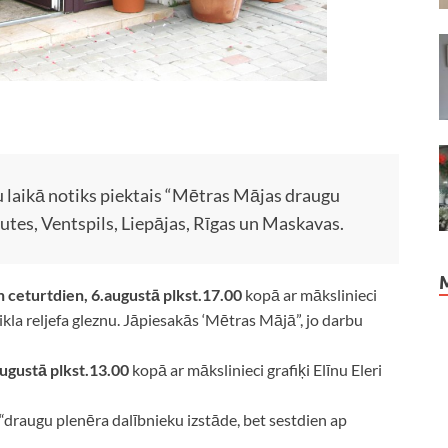
 laikā notiks piektais “Mētras Mājas draugu
utes, Ventspils, Liepājas, Rīgas un Maskavas.
n ceturtdien, 6.augustā plkst.17.00
kopā ar mākslinieci
tikla reljefa gleznu. Jāpiesakās ‘Mētras Mājā”, jo darbu
augustā plkst.13.00
kopā ar mākslinieci grafiķi Elīnu Eleri
“draugu plenēra dalībnieku izstāde, bet sestdien ap