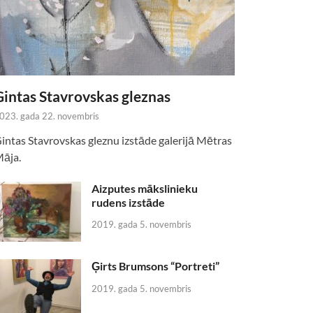
Gintas Stavrovskas gleznas
023. gada 22. novembris
intas Stavrovskas gleznu izstāde galerijā Mētras
āja.
Aizputes mākslinieku
rudens izstāde
2019. gada 5. novembris
Ģirts Brumsons “Portreti”
2019. gada 5. novembris