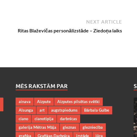
NEXT ARTICLE
Ritas Blaževičas personālizstāde – Ziedoņa laiks
MĒS RAKSTĀM PAR
ainava
Aizpute
Aizputes pilsētas svētki
Alsunga
art
augstspiedums
Bārbala Gulbe
ciano
cianotipija
darbnīcas
galerija Mētras Māja
gleznas
glezniecība
grafika
Grafikas Darbnīca
izstāde
jūra