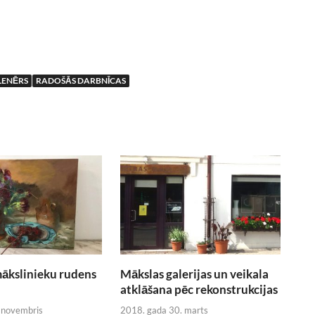
LENĒRS
RADOŠĀS DARBNĪCAS
ākslinieku rudens
Mākslas galerijas un veikala
atklāšana pēc rekonstrukcijas
 novembris
2018. gada 30. marts