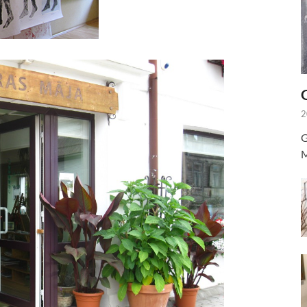
2
G
M