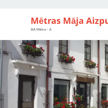
Mētras Māja Aizp
SIA Mētra – A