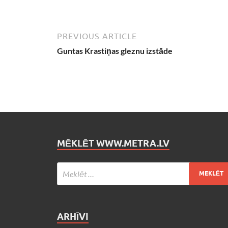
PREVIOUS ARTICLE
Guntas Krastiņas gleznu izstāde
MĒKLĒT WWW.METRA.LV
ARHĪVI