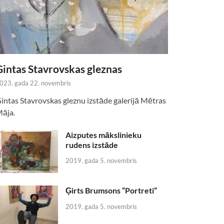
Gintas Stavrovskas gleznas
023. gada 22. novembris
intas Stavrovskas gleznu izstāde galerijā Mētras
āja.
Aizputes mākslinieku
rudens izstāde
2019. gada 5. novembris
Ģirts Brumsons “Portreti”
2019. gada 5. novembris