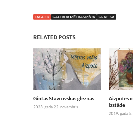
TAGGED
GALERIJA MĒTRAS MĀJA
GRAFIKA
RELATED POSTS
Gintas Stavrovskas gleznas
Aizputes m
izstāde
2023. gada 22. novembris
2019. gada 5.