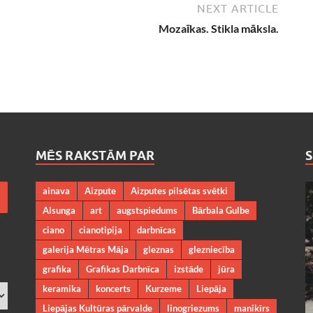
NEXT ARTICLE
Mozaīkas. Stikla māksla.
MĒS RAKSTĀM PAR
ainava
Aizpute
Aizputes pilsētas svētki
Alsunga
art
augstspiedums
Bārbala Gulbe
ciano
cianotipija
darbnīcas
galerija Mētras Māja
gleznas
glezniecība
grafika
Grafikas Darbnīca
izstāde
jūra
keramika
koncerts
Kurzeme
Liepāja
Liepājas Kultūras pārvalde
linogriezums
manikīrs