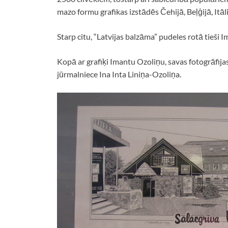
mazo formu grafikas izstādēs Čehijā, Beļģijā, Itālij
Starp citu, “Latvijas balzāma” pudeles rotā tieši 
Kopā ar grafiķi Imantu Ozoliņu, savas fotogrāfija
jūrmalniece Ina Inta Liniņa-Ozoliņa.