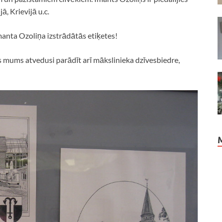
ā, Krievijā u.c.
Imanta Ozoliņa izstrādātās etiķetes!
s mums atvedusi parādīt arī mākslinieka dzīvesbiedre,