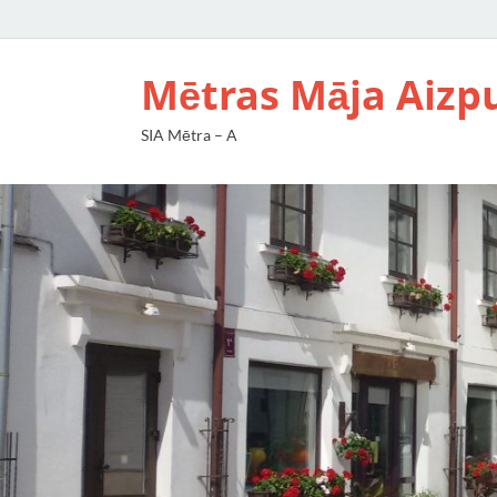
Mētras Māja Aizp
SIA Mētra – A