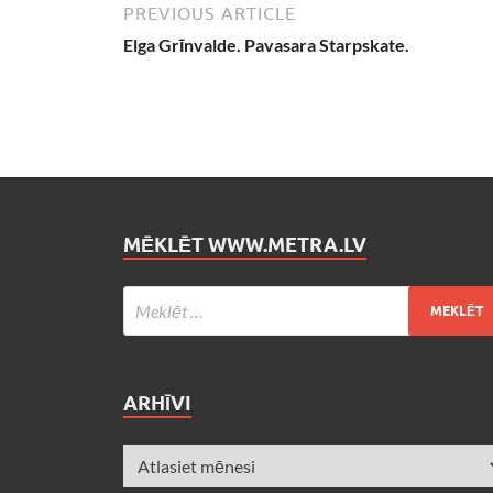
PREVIOUS ARTICLE
Elga Grīnvalde. Pavasara Starpskate.
MĒKLĒT WWW.METRA.LV
ARHĪVI