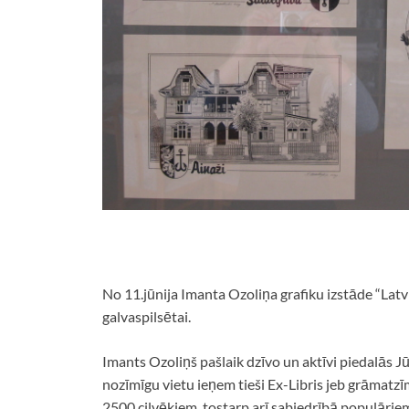
No 11.jūnija Imanta Ozoliņa grafiku izstāde “Latvij
galvaspilsētai.
Imants Ozoliņš pašlaik dzīvo un aktīvi piedalās 
nozīmīgu vietu ieņem tieši Ex-Libris jeb grāmatzī
2500 cilvēkiem, tostarp arī sabiedrībā populāriem