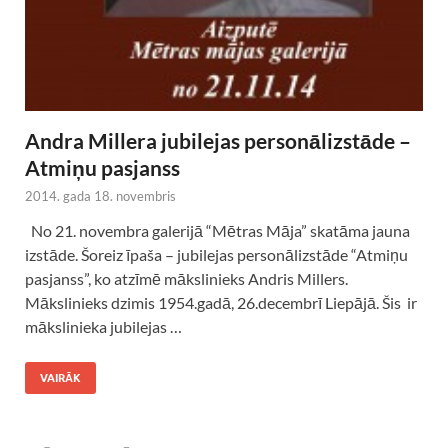
Andra Millera jubilejas personālizstāde –
Atmiņu pasjanss
2014. gada 18. novembris
No 21. novembra galerijā “Mētras Māja” skatāma jauna
izstāde. Šoreiz īpaša – jubilejas personālizstāde “Atmiņu
pasjanss”, ko atzīmē mākslinieks Andris Millers.
Mākslinieks dzimis 1954.gadā, 26.decembrī Liepājā. Šis ir
mākslinieka jubilejas …
VAIRĀK