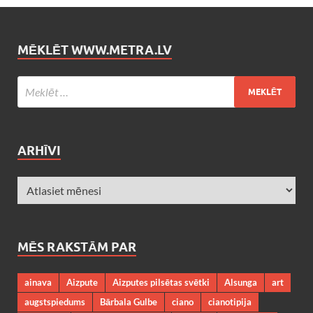
MĒKLĒT WWW.METRA.LV
ARHĪVI
MĒS RAKSTĀM PAR
ainava
Aizpute
Aizputes pilsētas svētki
Alsunga
art
augstspiedums
Bārbala Gulbe
ciano
cianotipija