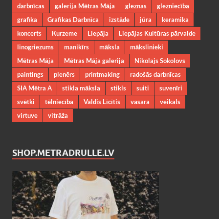
darbnīcas
galerija Mētras Māja
gleznas
glezniecība
grafika
Grafikas Darbnīca
izstāde
jūra
keramika
koncerts
Kurzeme
Liepāja
Liepājas Kultūras pārvalde
linogriezums
manikīrs
māksla
mākslinieki
Mētras Māja
Mētras Māja galerija
Nikolajs Sokolovs
paintings
plenērs
printmaking
radošās darbnīcas
SIA Mētra A
stikla māksla
stikls
suiti
suvenīri
svētki
tēlniecība
Valdis Līcītis
vasara
veikals
virtuve
vitrāža
SHOP.METRADRULLE.LV