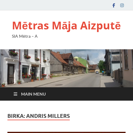
Mētras Māja Aizputē
SIA Mētra – A
MAIN MENU
BIRKA:
ANDRIS MILLERS