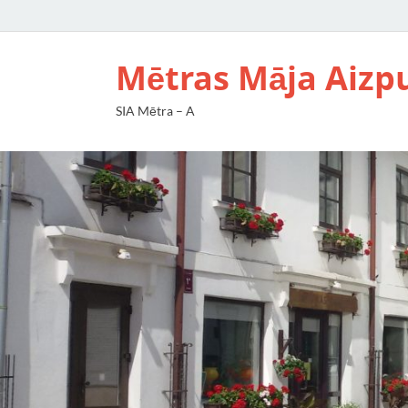
Mētras Māja Aizp
SIA Mētra – A