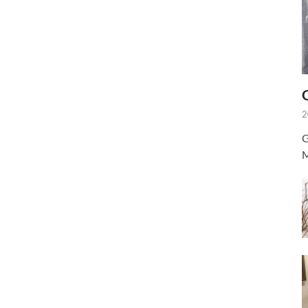
2
G
M