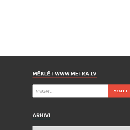
MĒKLĒT WWW.METRA.LV
ARHĪVI