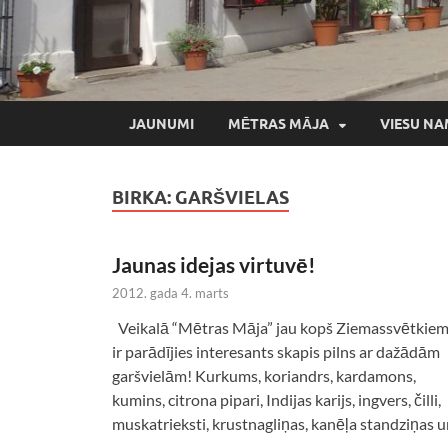
JAUNUMI
MĒTRAS MĀJA
VIESU NA
BIRKA:
GARŠVIELAS
Jaunas idejas virtuvē!
2012. gada 4. marts
Veikalā “Mētras Māja” jau kopš Ziemassvētkie
ir parādījies interesants skapis pilns ar dažādām
garšvielām! Kurkums, koriandrs, kardamons,
kumins, citrona pipari, Indijas karijs, ingvers, čilli,
muskatrieksti, krustnagliņas, kanēļa standziņas 
…