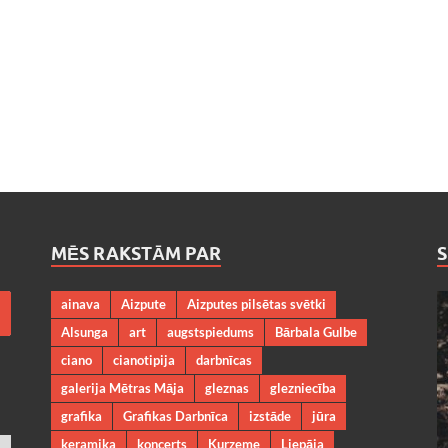
MĒS RAKSTĀM PAR
ainava
Aizpute
Aizputes pilsētas svētki
Alsunga
art
augstspiedums
Bārbala Gulbe
ciano
cianotipija
darbnīcas
galerija Mētras Māja
gleznas
glezniecība
grafika
Grafikas Darbnīca
izstāde
jūra
keramika
koncerts
Kurzeme
Liepāja