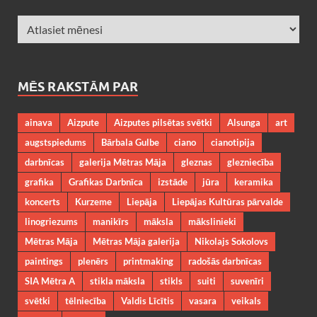
MĒS RAKSTĀM PAR
ainava
Aizpute
Aizputes pilsētas svētki
Alsunga
art
augstspiedums
Bārbala Gulbe
ciano
cianotipija
darbnīcas
galerija Mētras Māja
gleznas
glezniecība
grafika
Grafikas Darbnīca
izstāde
jūra
keramika
koncerts
Kurzeme
Liepāja
Liepājas Kultūras pārvalde
linogriezums
manikīrs
māksla
mākslinieki
Mētras Māja
Mētras Māja galerija
Nikolajs Sokolovs
paintings
plenērs
printmaking
radošās darbnīcas
SIA Mētra A
stikla māksla
stikls
suiti
suvenīri
svētki
tēlniecība
Valdis Līcītis
vasara
veikals