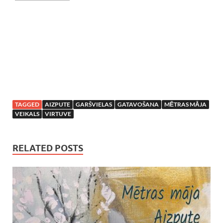
TAGGED
AIZPUTE
GARŠVIELAS
GATAVOŠANA
MĒTRAS MĀJA
VEIKALS
VIRTUVE
RELATED POSTS