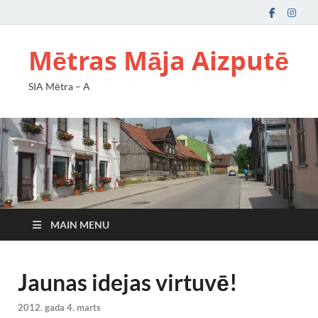
Mētras Māja Aizputē
SIA Mētra – A
MAIN MENU
Jaunas idejas virtuvē!
2012. gada 4. marts