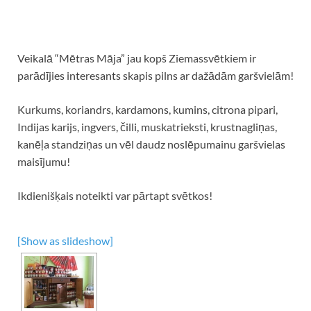
Veikalā “Mētras Māja” jau kopš Ziemassvētkiem ir
parādījies interesants skapis pilns ar dažādām garšvielām!
Kurkums, koriandrs, kardamons, kumins, citrona pipari,
Indijas karijs, ingvers, čilli, muskatrieksti, krustnagliņas,
kanēļa standziņas un vēl daudz noslēpumainu garšvielas
maisījumu!
Ikdienišķais noteikti var pārtapt svētkos!
[Show as slideshow]