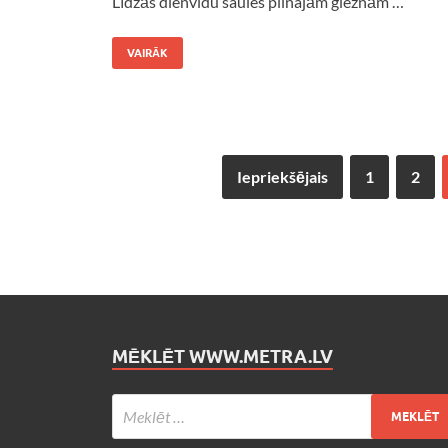
Līdzās dienvidu saules pilnajām gleznām …
VAIRĀK
Iepriekšējais
1
2
MĒKLĒT WWW.METRA.LV