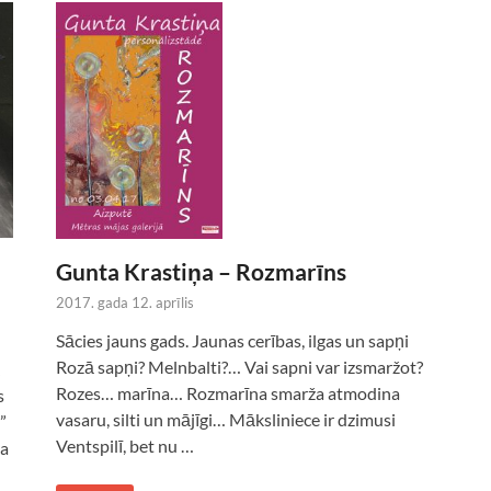
Gunta Krastiņa – Rozmarīns
2017. gada 12. aprīlis
Sācies jauns gads. Jaunas cerības, ilgas un sapņi
Rozā sapņi? Melnbalti?… Vai sapni var izsmaržot?
Rozes… marīna… Rozmarīna smarža atmodina
s
vasaru, silti un mājīgi… Māksliniece ir dzimusi
”
Ventspilī, bet nu …
da