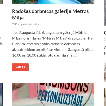
Radošās darbnīcas galerijā Mētras
Māja.
2017. gada 26. jūlijs
No 2.augusta līdz 6. augustam galerijā Mētras
u
Māja norisināsies “Mētras Mājas” draugu plenērs.
2
ās
Plenēra ietvaros notiks radošās darbnīcas
G
aizputniekiem un pilsētas viesiem. 3.augustā plkst.
M
16.00 un 18.00 stikla rotu darināšana. …
VAIRĀK