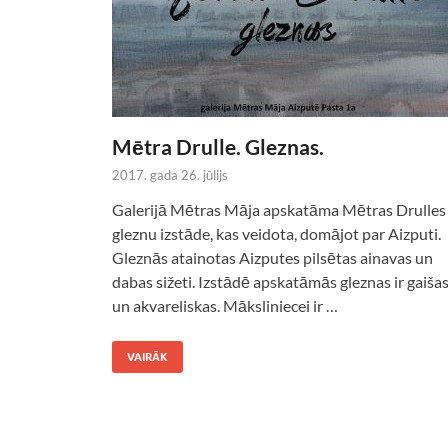
Mētra Drulle. Gleznas.
2017. gada 26. jūlijs
Galerijā Mētras Māja apskatāma Mētras Drulles
gleznu izstāde, kas veidota, domājot par Aizputi.
Gleznās atainotas Aizputes pilsētas ainavas un
dabas sižeti. Izstādē apskatāmās gleznas ir gaiša
un akvareliskas. Māksliniecei ir …
VAIRĀK