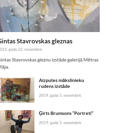
Gintas Stavrovskas gleznas
023. gada 22. novembris
intas Stavrovskas gleznu izstāde galerijā Mētras
āja.
Aizputes mākslinieku
rudens izstāde
2019. gada 5. novembris
Ģirts Brumsons “Portreti”
2019. gada 5. novembris