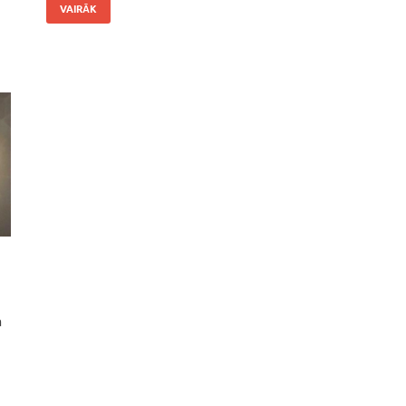
VAIRĀK
a