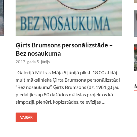
Ģirts Brumsons personālizstāde –
Bez nosaukuma
2017. gada 5. jūnijs
Galerijā Mētras Māja 9.jūnijā plkst. 18.00 atklāj
multimākslinieka Ģirta Brumsona personālizstādi
s
“Bez nosaukuma”. Ģirts Brumsons (dz. 1981.g.) jau
piedalījies ap 80 dažādos mākslas projektos kā
simpoziji, plenēri, kopizstādes, televīzijas …
VAIRĀK