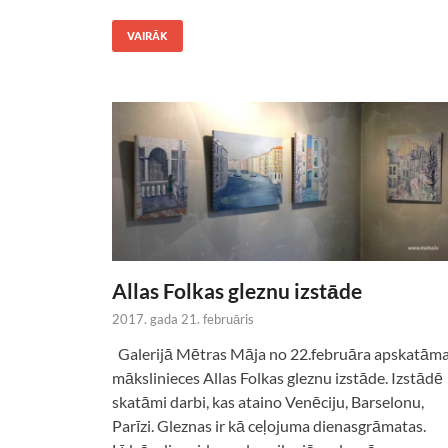
VAIRĀK
Allas Folkas gleznu izstāde
2017. gada 21. februāris
Galerijā Mētras Māja no 22.februāra apskatām
mākslinieces Allas Folkas gleznu izstāde. Izstādē
skatāmi darbi, kas ataino Venēciju, Barselonu,
Parīzi. Gleznas ir kā ceļojuma dienasgrāmatas.