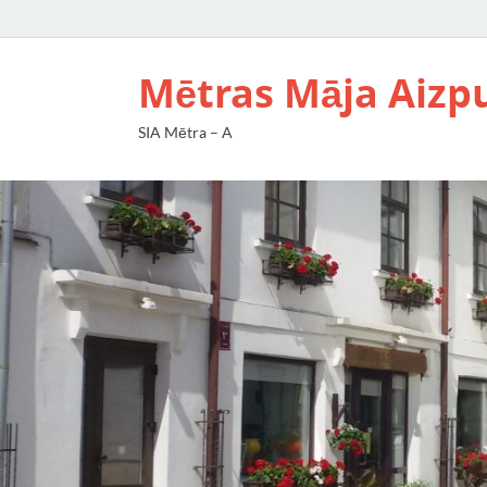
Mētras Māja Aizp
SIA Mētra – A