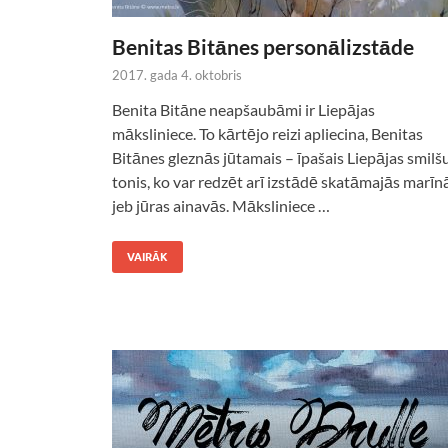
Benitas Bitānes personālizstāde
2017. gada 4. oktobris
Benita Bitāne neapšaubāmi ir Liepājas
māksliniece. To kārtējo reizi apliecina, Benitas
Bitānes gleznās jūtamais – īpašais Liepājas smilš
tonis, ko var redzēt arī izstādē skatāmajās marīn
jeb jūras ainavās. Māksliniece …
VAIRĀK