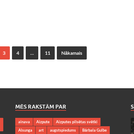
3
4
…
11
Nākamais
MĒS RAKSTĀM PAR
ainava
Aizpute
Aizputes pilsētas svētki
Alsunga
art
augstspiedums
Bārbala Gulbe