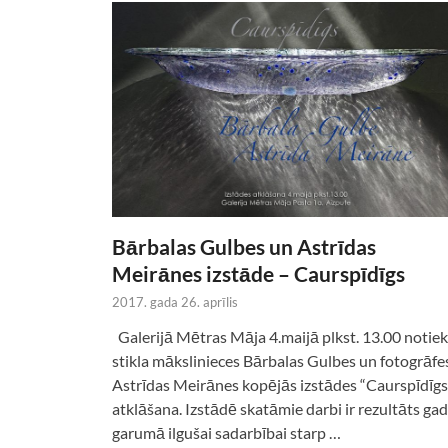
Bārbalas Gulbes un Astrīdas
Meirānes izstāde – Caurspīdīgs
2017. gada 26. aprīlis
Galerijā Mētras Māja 4.maijā plkst. 13.00 notiek
stikla mākslinieces Bārbalas Gulbes un fotogrāfe
Astrīdas Meirānes kopējās izstādes “Caurspīdīgs
atklāšana. Izstādē skatāmie darbi ir rezultāts ga
garumā ilgušai sadarbībai starp …